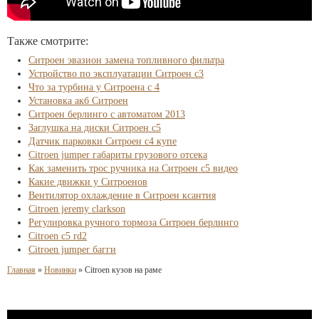
Также смотрите:
Ситроен эвазион замена топливного фильтра
Устройство по эксплуатации Ситроен с3
Что за турбина у Ситроена с 4
Установка акб Ситроен
Ситроен берлинго с автоматом 2013
Заглушка на диски Ситроен с5
Датчик парковки Ситроен с4 купе
Citroen jumper габариты грузового отсека
Как заменить трос ручника на Ситроен с5 видео
Какие движки у Ситроенов
Вентилятор охлаждение в Ситроен ксантия
Citroen jeremy clarkson
Регулировка ручного тормоза Ситроен берлинго
Citroen c5 rd2
Citroen jumper багги
Главная
»
Новинки
»
Citroen кузов на раме