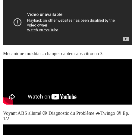
Mecanique mokhtar - changer capteur abs citroen c3
Voyant ABS allumé 😩 Diagnostic du Problème 🚗Twingo 😡 Ep.
1/2