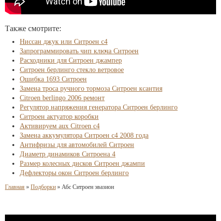
Также смотрите:
Ниссан джук или Ситроен с4
Запрограммировать чип ключа Ситроен
Расходники для Ситроен джампер
Ситроен берлинго стекло ветровое
Ошибка 1693 Ситроен
Замена троса ручного тормоза Ситроен ксантия
Citroen berlingo 2006 ремонт
Регулятор напряжения генератора Ситроен берлинго
Ситроен актуатор коробки
Активируем aux Citroen c4
Замена аккумулятора Ситроен с4 2008 года
Антифризы для автомобилей Ситроен
Диаметр динамиков Ситроена 4
Размер колесных дисков Ситроен джампи
Дефлекторы окон Ситроен берлинго
Главная
»
Подборки
»
Абс Ситроен эвазион