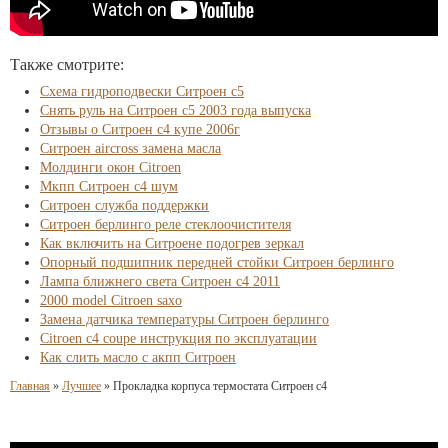
Также смотрите:
Схема гидроподвески Ситроен с5
Снять руль на Ситроен с5 2003 года выпуска
Отзывы о Ситроен с4 купе 2006г
Ситроен aircross замена масла
Молдинги окон Citroen
Мкпп Ситроен с4 шум
Ситроен служба поддержки
Ситроен берлинго реле стеклоочистителя
Как включить на Ситроене подогрев зеркал
Опорный подшипник передней стойки Ситроен берлинго
Лампа ближнего света Ситроен с4 2011
2000 model Citroen saxo
Замена датчика температуры Ситроен берлинго
Citroen c4 coupe инструкция по эксплуатации
Как слить масло с акпп Ситроен
Главная
»
Лучшее
»
Прокладка корпуса термостата Ситроен с4