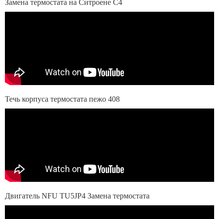
Замена термостата на Ситроене С4
Течь корпуса термостата пежо 408
Двигатель NFU TU5JP4 Замена термостата