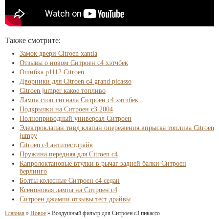
Также смотрите:
Замок двери Citroen xantia
Отзывы о новом Ситроен с4 хэтчбек
Ошибка p1112 Citroen
Дворники для Citroen c4 grand picasso
Citroen jumper какое топливо
Лампа стоп сигнала Ситроен с4 хэтчбек
Подкрылки на Ситроен с3 2004
Полноприводный универсал Ситроен
Электроклапан тнвд клапан опережения впрыска топлива Citroen
jumpy
Citroen c4 антитестдрайв
Пружина передняя для Citroen c4
Капролоктановые втулки в рычаг задней балки Ситроен
берлинго
Болты колесные Ситроен с4 седан
Ксеноновая лампа на Ситроен с4
Ситроен джампи отзывы тест драйвы
Главная
»
Новое
»
Воздушный фильтр для Ситроен с3 пикассо