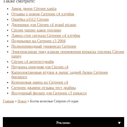
Также смотрите:
Замок двери Citroen xantia
Отзывы о новом Ситроен с4 хэтчбек
Ошибка p1112 Citroen
Дворники для Citroen c4 grand picasso
Citroen jumper какое топливо
Лампа стоп сигнала Ситроен с4 хэтчбек
Подкрылки на Ситроен с3 2004
Полноприводный универсал Ситроен
Электроклапан тнвд клапан опережения впрыска топлива Citroen
jumpy
Citroen c4 антитестдрайв
Пружина передняя для Citroen c4
Капролоктановые втулки в рычаг задней балки Ситроен
берлинго
Ксеноновая лампа на Ситроен с4
Ситроен джампи отзывы тест драйвы
Воздушный фильтр для Ситроен с3 пикассо
Главная
»
Новое
»
Болты колесные Ситроен с4 седан
Реклама: