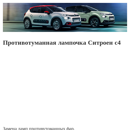
Противотуманная лампочка Ситроен с4
Замена ламп противутоманных фар.