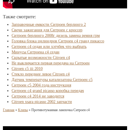
Также смотрите:
Заправочные емкости Ситроен берлинго 2
Свечи зажигания для Ситроен с кроссер
Ситроен берлинго 2008г дизель замена ремня грм
Головка блока цилиндров Ситроен с4 гранд пикассо
Ситроен с4 седан или хэтчбек что выбрать
Минусы Ситроена с4 седан
Скрытые возможности Citroen c4
Не выключается первая передача на Ситроен
Citroen c5 iii 2010
Стекло переднее левое Citroen c4
Датчик температуры катализатора Ситроен с5
Ситроен с5 2004 года инструкция
Ситроен c4 grand picasso коробка передач
Ситроен с4 2014 не заводится
Citroen xsara picasso 2002 запчасти
Главная
»
Клипы
»
Противотуманная лампочка Ситроен с4