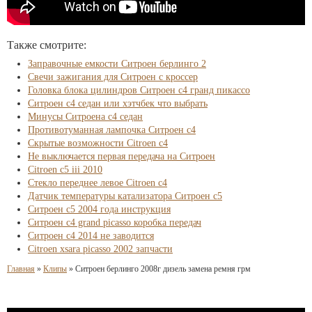
Также смотрите:
Заправочные емкости Ситроен берлинго 2
Свечи зажигания для Ситроен с кроссер
Головка блока цилиндров Ситроен с4 гранд пикассо
Ситроен с4 седан или хэтчбек что выбрать
Минусы Ситроена с4 седан
Противотуманная лампочка Ситроен с4
Скрытые возможности Citroen c4
Не выключается первая передача на Ситроен
Citroen c5 iii 2010
Стекло переднее левое Citroen c4
Датчик температуры катализатора Ситроен с5
Ситроен с5 2004 года инструкция
Ситроен c4 grand picasso коробка передач
Ситроен с4 2014 не заводится
Citroen xsara picasso 2002 запчасти
Главная
»
Клипы
»
Ситроен берлинго 2008г дизель замена ремня грм