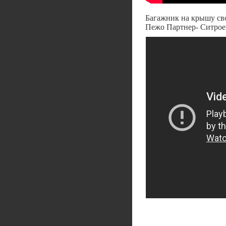
Багажник на крышу св
Пежо Партнер- Ситрое