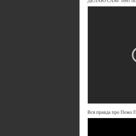
ДЕЛАЮ САМ! Тент пол
Вся правда про Пежо Па