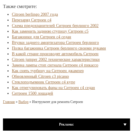
Также смотрите:
Citroen berlingo 2007 года
Перезаряд Ситроен с4
Схема предохранителей Ситроен берлинго 2002
Как заменить заднюю ступицу Ситроен с5
Багажники для Ситроен с4 седан
Втулки заднего амортизатора Ситроен берлинго
Полка багажника Ситроен берлинго своими руками
В какой стране производят автомобиль Ситроен
Citroen jumper 2002 технические характеристики
Замена лампы стоп сигнала Ситроен с4 пикассо
Как снять турбину на Ситроен джампер
Обновленный Citroen c3 picasso
Стеклоподъемник Ситроен с4 купе
Как отрегулировать фары на Ситроен с4 седан
Ситроен 1500 лошадей
Главная
»
Выбор
»
Инструмент для ремонта Ситроен
Реклама: