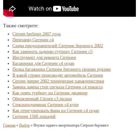
Также смотрите:
Citroen berlingo 2007 года
Перезаряд Ситроен с4
Схема предохранителей Ситроен берлинго 2002
Как заменить заднюю ступицу Ситроен с5
Инструмент для ремонта Ситроен
Багажники для Ситроен с4 седан
Полка багажника Ситроен берлинго своими руками
В какой стране производят автомобиль Ситроен
Citroen jumper 2002 технические характеристики
Замена лампы стоп сигнала Ситроен с4 пикассо
Как снять турбину на Ситроен джампер
Обновленный Citroen c3 picasso
Стеклоподъемник Ситроен с4 купе
Как отрегулировать фары на Ситроен с4 седан
Ситроен 1500 лошадей
Главная
»
Выбор
»
Втулки заднего амортизатора Ситроен берлинго